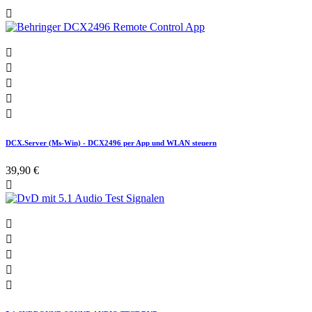






DCX.Server (Ms-Win) - DCX2496 per App und WLAN steuern
39,90 €





