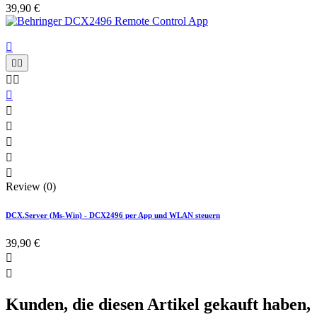
39,90 €











Review (0)
DCX.Server (Ms-Win) - DCX2496 per App und WLAN steuern
39,90 €


Kunden, die diesen Artikel gekauft haben,