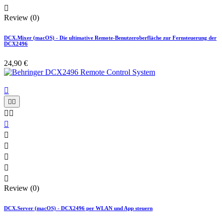

Review (0)
DCX.Mixer (macOS) - Die ultimative Remote-Benutzeroberfläche zur Fernsteuerung der
DCX2496
24,90 €











Review (0)
DCX.Server (macOS) - DCX2496 per WLAN und App steuern