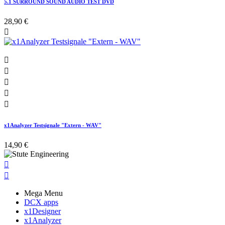
5.1 SURROUND SOUND AUDIO TEST DVD
28,90 €






x1Analyzer Testsignale "Extern - WAV"
14,90 €


Mega Menu
DCX apps
x1Designer
x1Analyzer