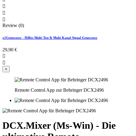



Review (0)
x1Generator - HiRes Multi Ton & Multi Kanal Signal Generator
29,90 €


×
Remote Control App zur Behringer DCX2496
DCX.Mixer (Ms-Win) - Die