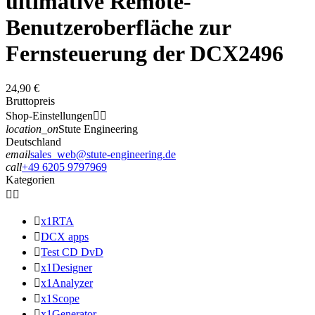
ultimative Remote-
Benutzeroberfläche zur
Fernsteuerung der DCX2496
24,90 €
Bruttopreis
Shop-Einstellungen


location_on
Stute Engineering
Deutschland
email
sales_web@stute-engineering.de
call
+49 6205 9797969
Kategorien



x1RTA

DCX apps

Test CD DvD

x1Designer

x1Analyzer

x1Scope

x1Generator