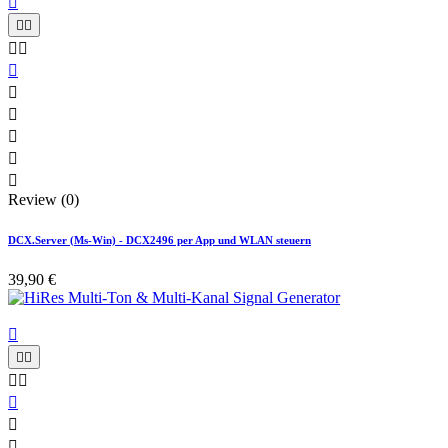











Review (0)
DCX.Server (Ms-Win) - DCX2496 per App und WLAN steuern
39,90 €







